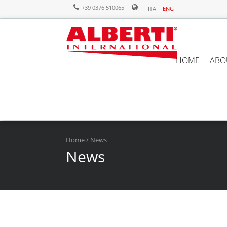
+39 0376 510065
ITA
ENG
HOME
ABO
Home
/ News
News