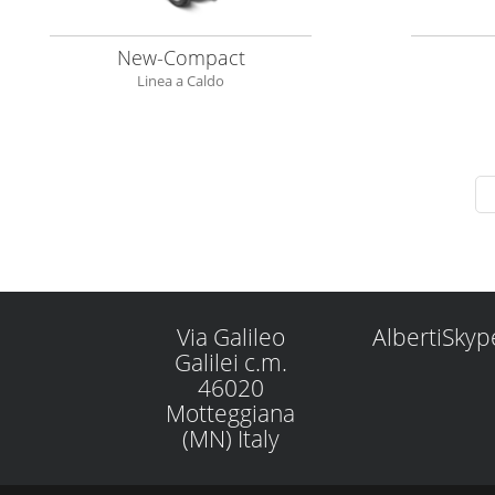
New-Compact
Linea a Caldo
Via Galileo
AlbertiSkyp
Galilei c.m.
46020
Motteggiana
(MN) Italy