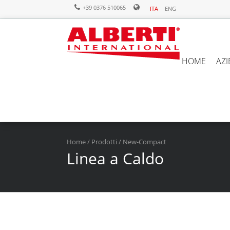
+39 0376 510065
ITA
ENG
HOME
AZ
Home
/
Prodotti
/ New-Compact
Linea a Caldo