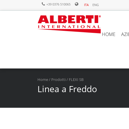
+39 0376 510065
ITA
ENG
HOME
AZ
Home
/
Prodotti
/ FLEXI SB
Linea a Freddo