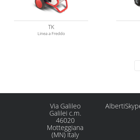
TK
Linea a Freddo
Via Galileo
AlbertiSkyp
Galilei c.m.
46020
Motteggiana
(MN) Italy