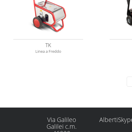
TK
Linea a Freddo
Via Galileo
AlbertiSkyp
Galilei c.m.