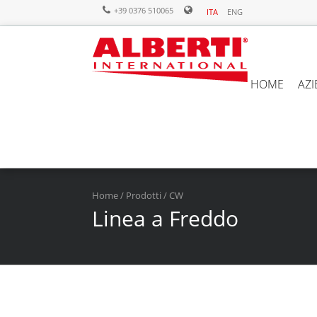
+39 0376 510065
ITA
ENG
HOME
AZ
Home
/
Prodotti
/ CW
Linea a Freddo